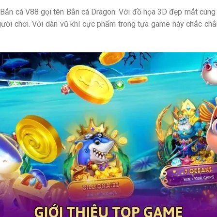
 Bắn cá V88 gọi tên Bắn cá Dragon. Với đồ họa 3D đẹp mắt cùng 
gười chơi. Với dàn vũ khí cực phẩm trong tựa game này chắc ch