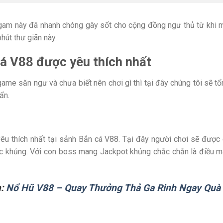
gam này đã nhanh chóng gây sốt cho cộng đồng ngư thủ từ khi m
út thư giãn này.
cá V88 được yêu thích nhất
ame săn ngư và chưa biết nên chơi gì thì tại đây chúng tôi sẽ 
ẩn.
yêu thích nhất tại sảnh Bắn cá V88. Tại đây người chơi sẽ đượ
 cực khủng. Với con boss mang Jackpot khủng chắc chắn là điều 
m:
Nổ Hũ V88 – Quay Thưởng Thả Ga Rinh Ngay Quà 