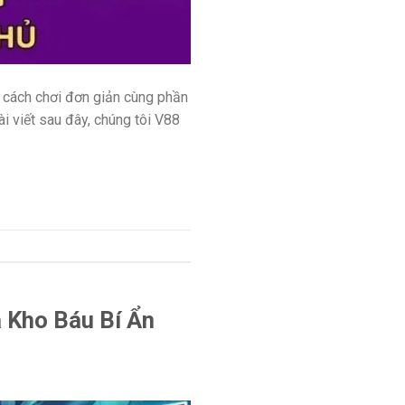
i cách chơi đơn giản cùng phần
i viết sau đây, chúng tôi V88
 Kho Báu Bí Ẩn