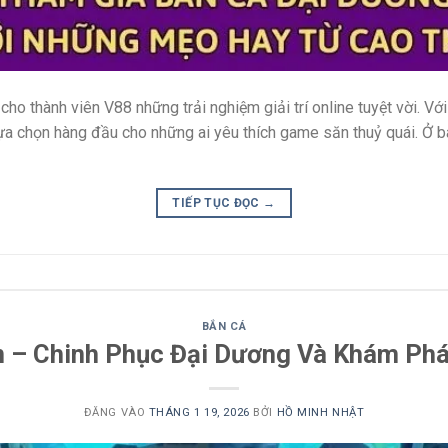
ho thành viên V88 những trải nghiệm giải trí online tuyệt vời. Vớ
a chọn hàng đầu cho những ai yêu thích game săn thuỷ quái. Ở bà
TIẾP TỤC ĐỌC
→
BẮN CÁ
n – Chinh Phục Đại Dương Và Khám Phá
ĐĂNG VÀO
THÁNG 1 19, 2026
BỞI
HỒ MINH NHẬT