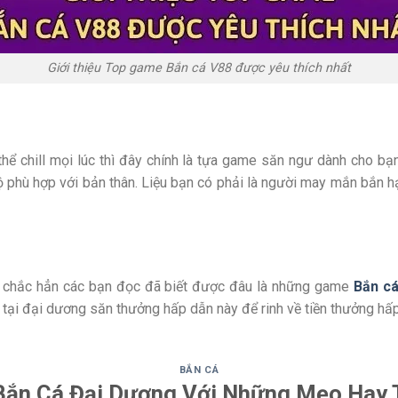
Giới thiệu Top game Bắn cá V88 được yêu thích nhất
hể chill mọi lúc thì đây chính là tựa game săn ngư dành cho bạ
độ phù hợp với bản thân. Liệu bạn có phải là người may mắn bắn 
n chắc hẳn các bạn đọc đã biết được đâu là những game
Bắn c
tại đại dương săn thưởng hấp dẫn này để rinh về tiền thưởng hấp
BẮN CÁ
Bắn Cá Đại Dương Với Những Mẹo Hay 