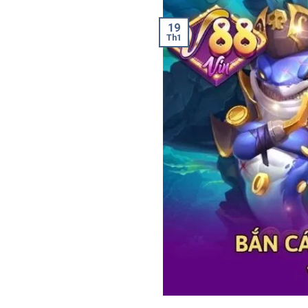
19
Th1