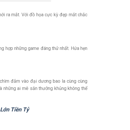
ới ra mắt. Với đồ họa cực kỳ đẹp mắt chắc
tổng hợp những game đáng thử nhất. Hứa hẹn
c chìm đắm vào đại dương bao la cùng cùng
mà những ai mê săn thưởng khủng không thể
Lớn Tiền Tỷ