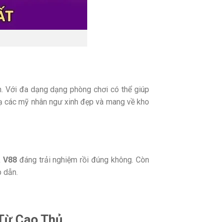
n. Với đa dạng dạng phòng chơi có thể giúp
hạ các mỹ nhân ngư xinh đẹp và mang về kho
á
V88
đáng trải nghiệm rồi đúng không. Còn
 dẫn.
Từ Cao Thủ