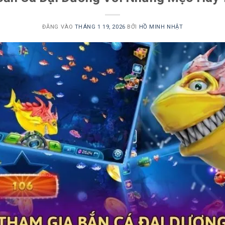
ĐĂNG VÀO
THÁNG 1 19, 2026
BỞI
HỒ MINH NHẬT