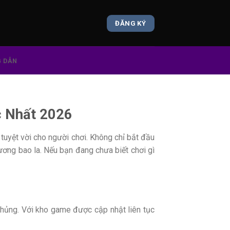
ĐĂNG KÝ
 DẪN
c Nhất 2026
 tuyệt vời cho người chơi. Không chỉ bắt đầu
ơng bao la. Nếu bạn đang chưa biết chơi gì
hủng. Với kho game được cập nhật liên tục