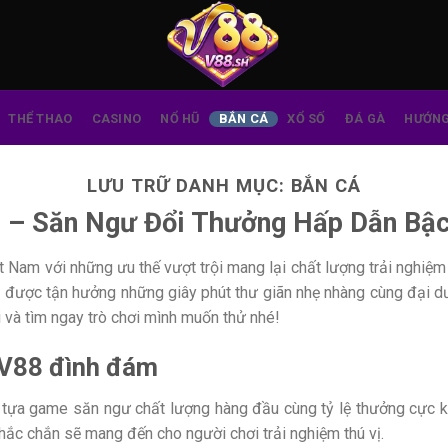
THỂ THAO
CASINO
NỔ HŨ
BẮN CÁ
XỔ SỐ
ĐÁ GÀ
HƯỚNG
LƯU TRỮ DANH MỤC:
BẮN CÁ
 – Săn Ngư Đổi Thưởng Hấp Dẫn Bậ
t Nam với những ưu thế vượt trội mang lại chất lượng trải nghiệm
 được tận hưởng những giây phút thư giãn nhẹ nhàng cùng đại dư
 và tìm ngay trò chơi mình muốn thử nhé!
á V88 đình đám
 tựa game săn ngư chất lượng hàng đầu cùng tỷ lệ thưởng cực k
chắc chắn sẽ mang đến cho người chơi trải nghiệm thú vị.