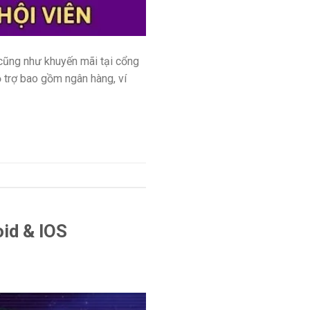
 cũng như khuyến mãi tại cổng
 trợ bao gồm ngân hàng, ví
id & IOS