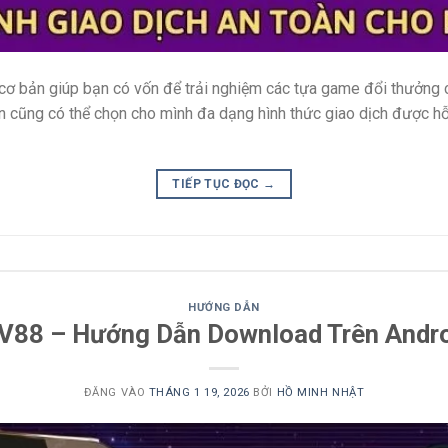
c cơ bản giúp bạn có vốn để trải nghiệm các tựa game đổi thưởng
 cũng có thể chọn cho mình đa dạng hình thức giao dịch được hỗ
TIẾP TỤC ĐỌC
→
HƯỚNG DẪN
 V88 – Hướng Dẫn Download Trên Andro
ĐĂNG VÀO
THÁNG 1 19, 2026
BỞI
HỒ MINH NHẬT