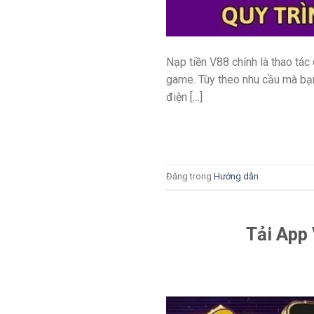
Nạp tiền V88 chính là thao tá
game. Tùy theo nhu cầu mà bạn
điện […]
Đăng trong
Hướng dẫn
Tải App