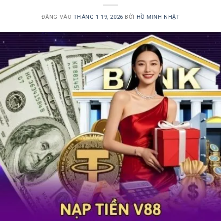
ĐĂNG VÀO
THÁNG 1 19, 2026
BỞI
HỒ MINH NHẬT