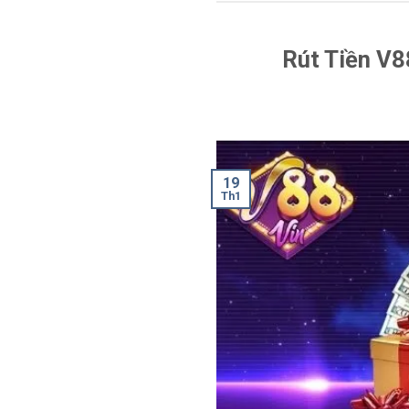
Rút Tiền V8
19
Th1