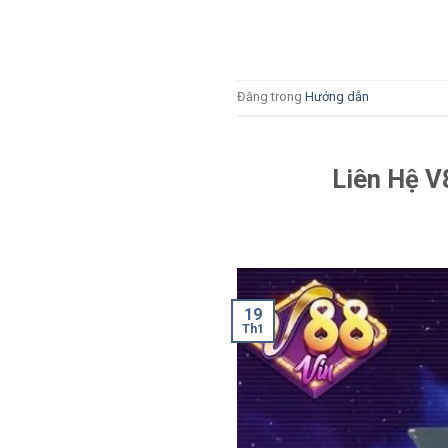
Đăng trong
Hướng dẫn
Liên Hệ V
19
Th1