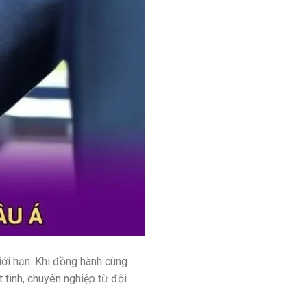
iới hạn. Khi đồng hành cùng
 tình, chuyên nghiệp từ đội