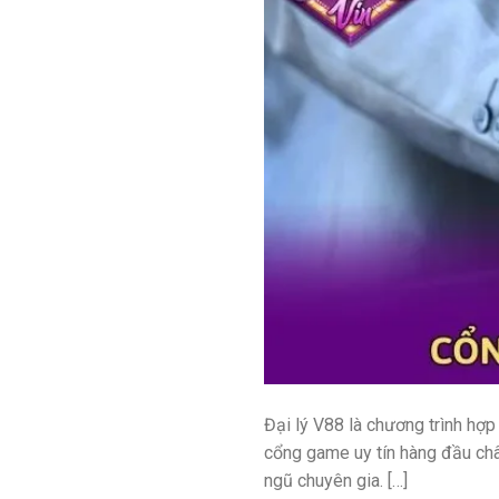
Đại lý V88 là chương trình hợ
cổng game uy tín hàng đầu châ
ngũ chuyên gia. […]