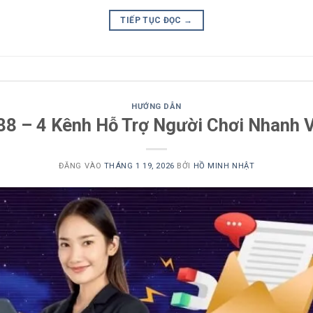
TIẾP TỤC ĐỌC
→
HƯỚNG DẪN
88 – 4 Kênh Hỗ Trợ Người Chơi Nhanh 
ĐĂNG VÀO
THÁNG 1 19, 2026
BỞI
HỒ MINH NHẬT