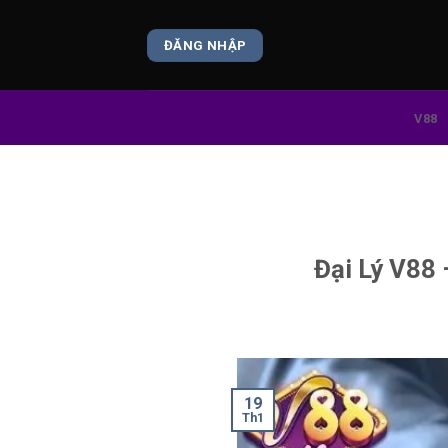
Bỏ
qua
ĐĂNG NHẬP
nội
dung
V88
Đại Lý V88
19
Th1